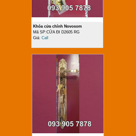
Khóa cửa chính Novosom
Mã SP:CỬA ĐI D2605 RG
Giá:
Call