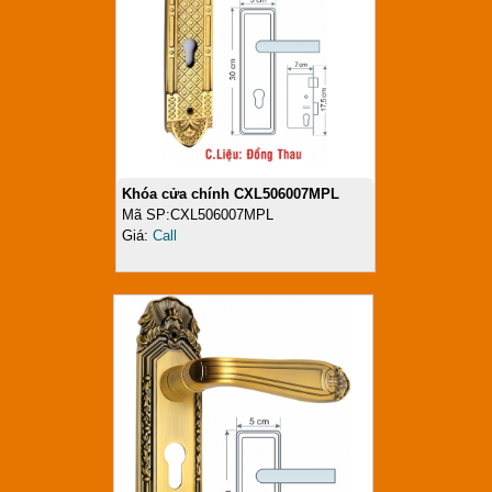
Khóa cửa chính CXL506007MPL
Mã SP:CXL506007MPL
Giá:
Call