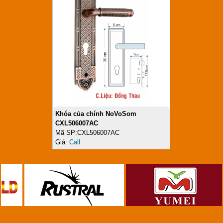
Khóa của chính NoVoSom
CXL506007AC
Mã SP:CXL506007AC
Giá:
Call