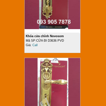
Khóa cửa chính Novosom
Mã SP:CỬA ĐI D3636 PVD
Giá:
Call