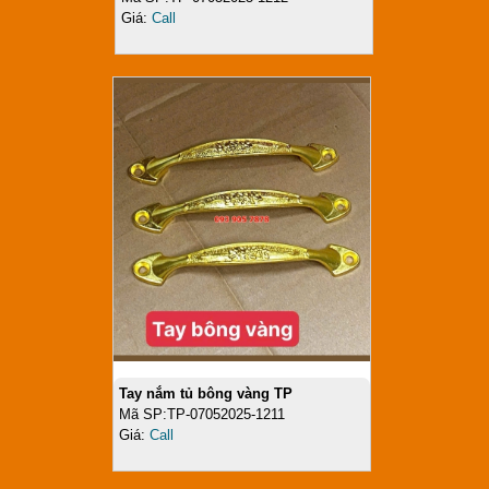
Giá:
Call
Tay nắm tủ bông vàng TP
Mã SP:TP-07052025-1211
Giá:
Call