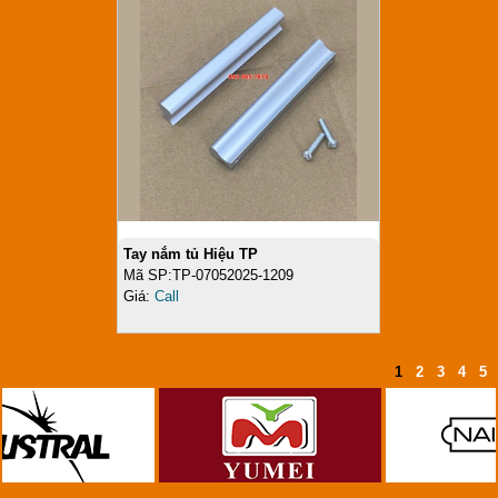
Tay nắm tủ Hiệu TP
Mã SP:TP-07052025-1209
Giá:
Call
1
2
3
4
5