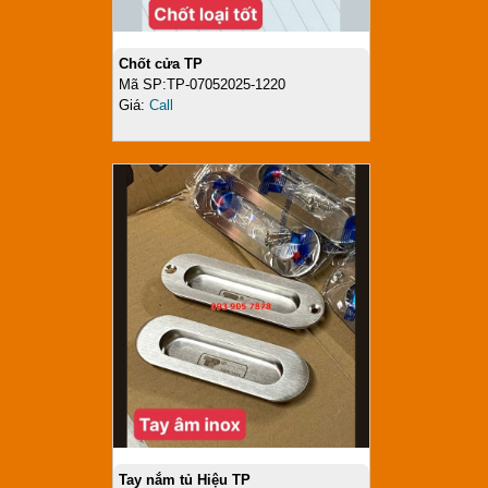
Chốt cửa TP
Mã SP:TP-07052025-1220
Giá:
Call
Tay nắm tủ Hiệu TP