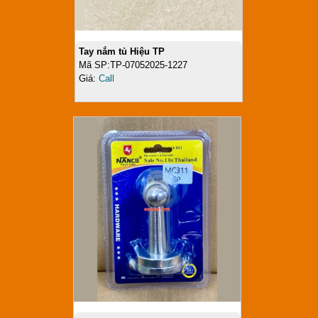
Tay nắm tủ Hiệu TP
Mã SP:TP-07052025-1227
Giá:
Call