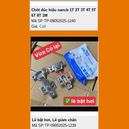
Chốt đúc hiệu nancb 1T 2T 3T 4T 5T
6T 8T 1M
Mã SP:TP-09052025-1240
Giá:
Call
Lề bật hơi, Lề giảm chấn
Mã SP:TP-09052025-1239