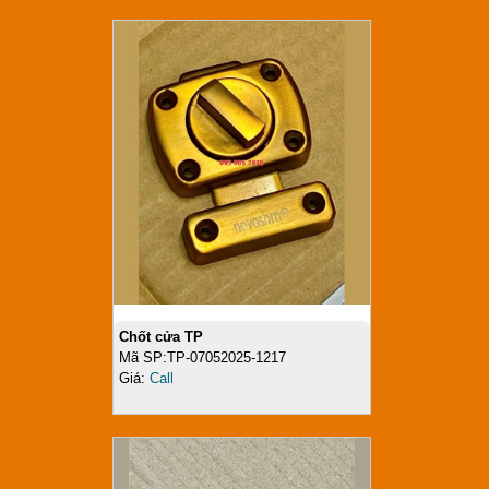
Chốt cửa TP
Mã SP:TP-07052025-1217
Giá:
Call