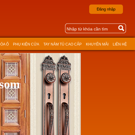
Đăng nhập
ÓA Ổ
PHỤ KIỆN CỬA
TAY NẮM TỦ CAO CẤP
KHUYẾN MÃI
LIÊN HỆ
m