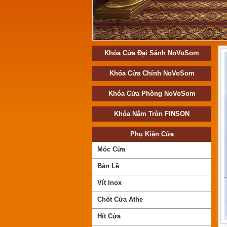
Khóa Cửa Đại Sảnh NoVoSom
Khóa Cửa Chính NoVoSom
Khóa Cửa Phòng NoVoSom
Khóa Nắm Tròn FINSON
Chống Cơ 106
Mã SP:CHCO106
Phụ Kiện Cửa
Giá:
Call
Móc Cửa
Bản Lề
Vít Inox
Chốt Cửa Athe
Hít Cửa