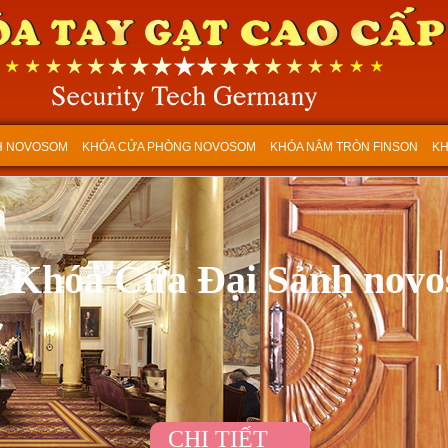
H NOVOSOM
KHÓA CỬA PHÒNG NOVOSOM
KHÓA NẮM TRÒN FINSON
KH
Khóa Cửa Chính novoso
CHI TIẾT