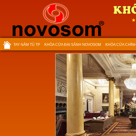
TAY NẮM TỦ TP
KHÓA CỬA ĐẠI SẢNH NOVOSOM
KHÓA CỬA CHÍN
Núm tủ TP 8011 Vàng
Mã SP:TP8011VANG
Giá:
Call