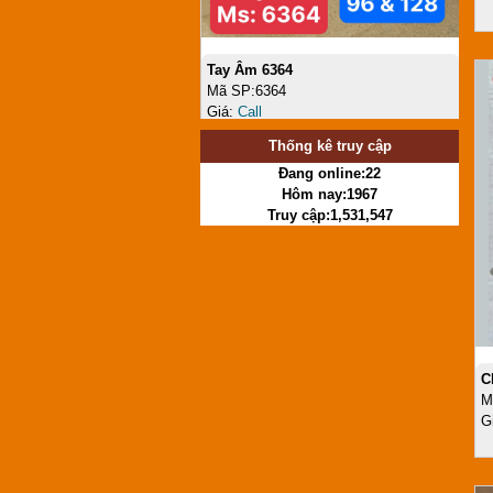
Kìm Tỉa Cây TP
Mã SP:KIM251122
Giá:
Call
Thống kê truy cập
Đang online:22
Hôm nay:1967
Truy cập:1,531,547
C
M
G
Then cài TP 2307
Mã SP:TP0510005-2307
Giá:
Call