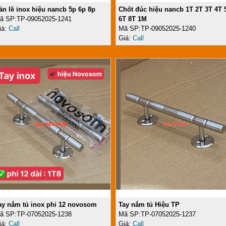
ản lề inox hiệu nancb 5p 6p 8p
Chốt đúc hiệu nancb 1T 2T 3T 4T 
ã SP:TP-09052025-1241
6T 8T 1M
iá:
Call
Mã SP:TP-09052025-1240
Giá:
Call
ay nắm tủ inox phi 12 novosom
Tay nắm tủ Hiệu TP
ã SP:TP-07052025-1238
Mã SP:TP-07052025-1237
iá:
Call
Giá:
Call