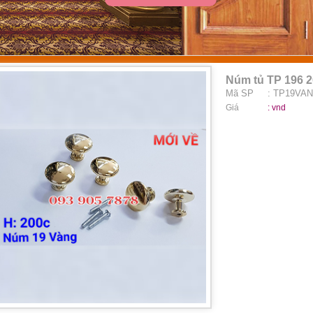
Núm tủ TP 196 
Mã SP
: TP19VA
Giá
:
vnd