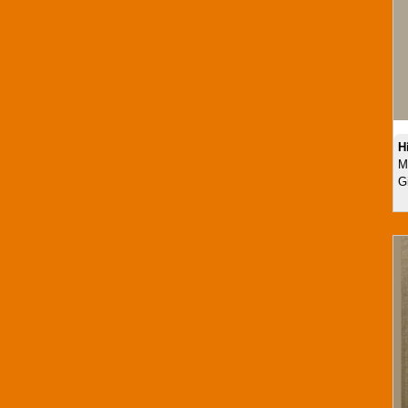
H
M
G
Chân chó TP 10002
Mã SP:TP0510002
Giá:
Call