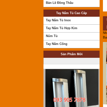
Bản Lề Đồng Thâu
Tay Nắm Tủ Cao Cấp
Tay Nắm Tủ Inox
Tay Nắm Tủ Hợp Kim
Nh
Núm Tủ
Bạ
Tay Âm 090
Mã SP:090
Tay Nắm Cổng
Giá:
Call
Sản Phẩm Mới