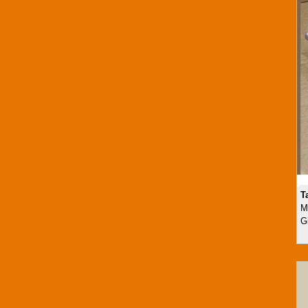
T
M
G
Pas đúc inox 304 TP 10004
Mã SP:TP0510004
Giá:
Call