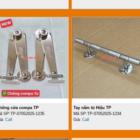
hống cửa compa TP
Tay nắm tủ Hiệu TP
ã SP:TP-07052025-1235
Mã SP:TP-07052025-1234
iá:
Call
Giá:
Call