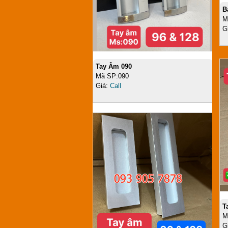
B
M
G
Tay Âm 6364
Mã SP:6364
Giá:
Call
T
M
G