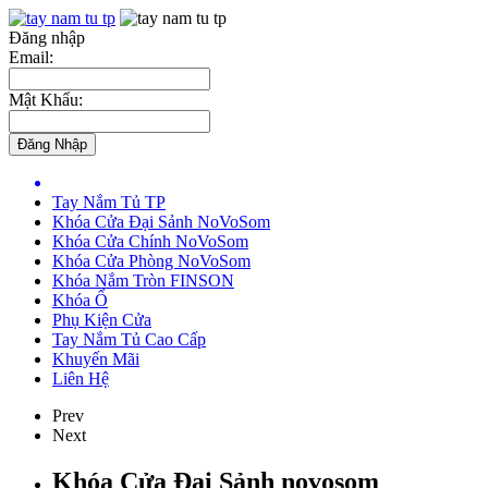
Đăng nhập
Email:
Mật Khẩu:
Tay Nắm Tủ TP
Khóa Cửa Đại Sảnh NoVoSom
Khóa Cửa Chính NoVoSom
Khóa Cửa Phòng NoVoSom
Khóa Nắm Tròn FINSON
Khóa Ổ
Phụ Kiện Cửa
Tay Nắm Tủ Cao Cấp
Khuyến Mãi
Liên Hệ
Prev
Next
Khóa Cửa Đại Sảnh novosom