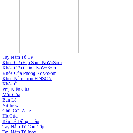
Tay Nắm Tủ TP
Khóa Cửa Đại Sảnh NoVoSom
Khóa Cửa Chính NoVoSom
Khóa Cửa Phòng NoVoSom
Khóa Nắm Tròn FINSON
Khóa Ổ
Phụ Kiện Cửa
Móc Cửa
Bản Lề
Vít Inox
Chốt Cửa Athe
Hít Cửa
Bản Lề Đồng Thâu
Tay Nắm Tủ Cao Cấp
Tay Nắm Tủ Inox