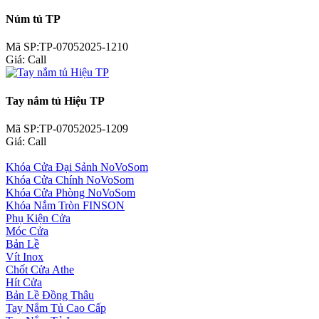
Núm tủ TP
Mã SP:TP-07052025-1210
Giá:
Call
Tay nắm tủ Hiệu TP
Mã SP:TP-07052025-1209
Giá:
Call
Khóa Cửa Đại Sảnh NoVoSom
Khóa Cửa Chính NoVoSom
Khóa Cửa Phòng NoVoSom
Khóa Nắm Tròn FINSON
Phụ Kiện Cửa
Móc Cửa
Bản Lề
Vít Inox
Chốt Cửa Athe
Hít Cửa
Bản Lề Đồng Thâu
Tay Nắm Tủ Cao Cấp