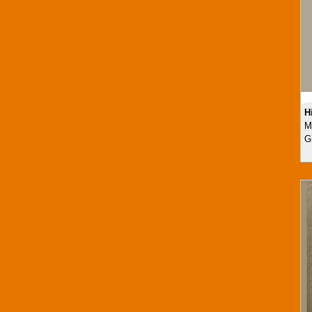
H
M
G
Tay nắm tủ TPNN221
Mã SP:TPNN221
Giá:
Call