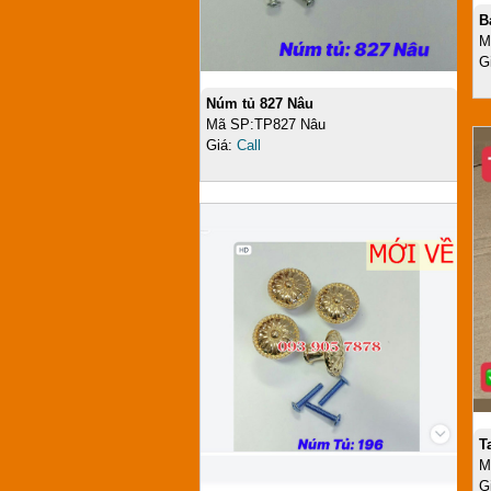
B
M
G
Núm tủ 827 Nâu
Mã SP:TP827 Nâu
Giá:
Call
T
M
G