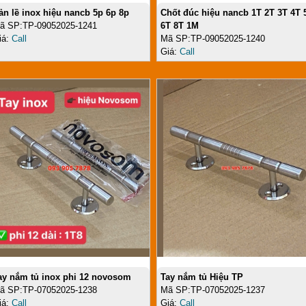
ản lề inox hiệu nancb 5p 6p 8p
Chốt đúc hiệu nancb 1T 2T 3T 4T 
ã SP:TP-09052025-1241
6T 8T 1M
iá:
Call
Mã SP:TP-09052025-1240
Giá:
Call
ay nắm tủ inox phi 12 novosom
Tay nắm tủ Hiệu TP
ã SP:TP-07052025-1238
Mã SP:TP-07052025-1237
iá:
Call
Giá:
Call