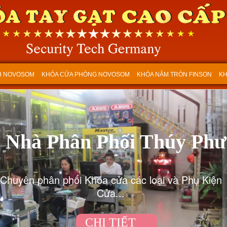
H NOVOSOM
KHÓA CỬA PHÒNG NOVOSOM
KHÓA NẮM TRÒN FINSON
KH
Nhà Phân Phối Thúy Ph
Chuyên phân phối Khóa cửa các loại và Phụ Kiện
Cửa...
CHI TIẾT