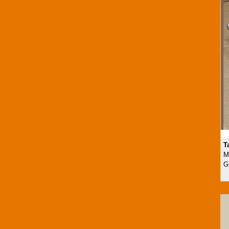
T
M
G
Núm tủ 8899 Vàng
Mã SP:TP8899VANG
Giá:
Call