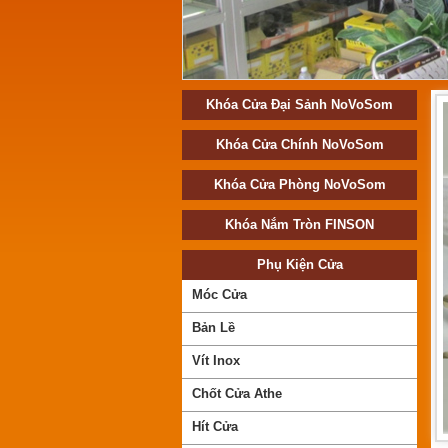
Khóa Cửa Đại Sảnh NoVoSom
Khóa Cửa Chính NoVoSom
Khóa Cửa Phòng NoVoSom
Khóa Nắm Tròn FINSON
Chốt cửa TP 10001
Mã SP:TP0510001
Phụ Kiện Cửa
Giá:
Call
Móc Cửa
Bản Lề
Vít Inox
Chốt Cửa Athe
Hít Cửa