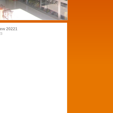
New 20221
23