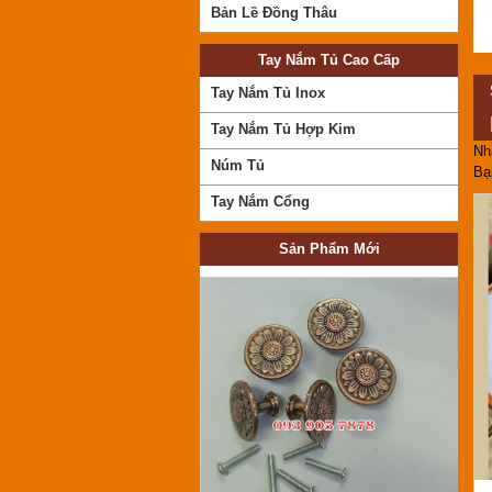
Bản Lề Đồng Thâu
Tay Nắm Tủ Cao Cấp
Tay Nắm Tủ Inox
Tay Nắm Tủ Hợp Kim
Nh
Núm Tủ
Bạ
Núm tủ 601 Đỏ
Mã SP:TP601DO
Tay Nắm Cổng
Giá:
Call
Sản Phẩm Mới