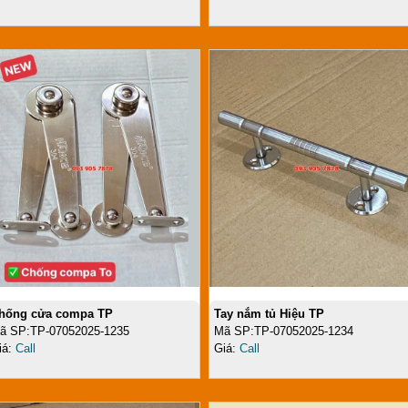
hống cửa compa TP
Tay nắm tủ Hiệu TP
ã SP:TP-07052025-1235
Mã SP:TP-07052025-1234
iá:
Call
Giá:
Call