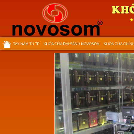
TAY NẮM TỦ TP
KHÓA CỬA ĐẠI SẢNH NOVOSOM
KHÓA CỬA CHÍN
Chân chó TP 10002
Mã SP:TP0510002
Giá:
Call