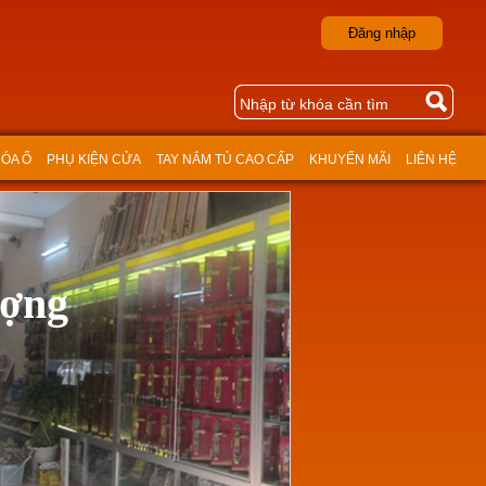
Đăng nhập
ÓA Ổ
PHỤ KIỆN CỬA
TAY NẮM TỦ CAO CẤP
KHUYẾN MÃI
LIÊN HỆ
ượng