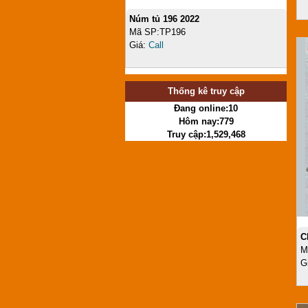
Núm tủ 196 2022
Mã SP:TP196
Giá:
Call
Thống kê truy cập
Đang online:10
Hôm nay:779
Truy cập:1,529,468
C
M
G
Núm tủ 1352 Nâu
Mã SP:TP1352NAU
Giá:
Call