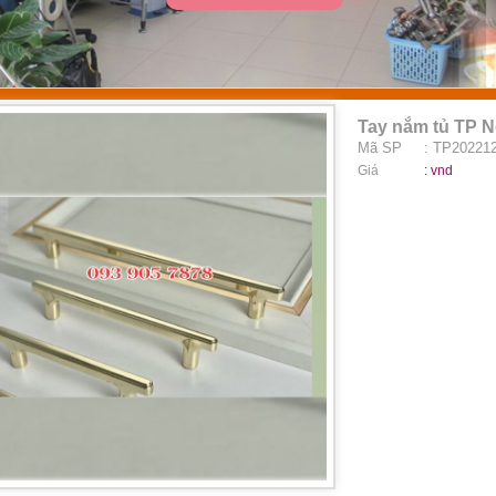
Tay nắm tủ TP 
Mã SP
: TP20221
Giá
:
vnd