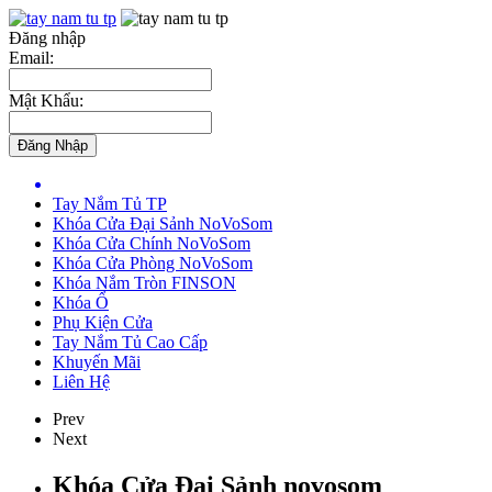
Đăng nhập
Email:
Mật Khẩu:
Tay Nắm Tủ TP
Khóa Cửa Đại Sảnh NoVoSom
Khóa Cửa Chính NoVoSom
Khóa Cửa Phòng NoVoSom
Khóa Nắm Tròn FINSON
Khóa Ổ
Phụ Kiện Cửa
Tay Nắm Tủ Cao Cấp
Khuyến Mãi
Liên Hệ
Prev
Next
Khóa Cửa Đại Sảnh novosom