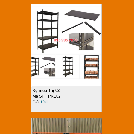
Kệ Siêu Thị 02
Mã SP:TPKE02
Giá:
Call