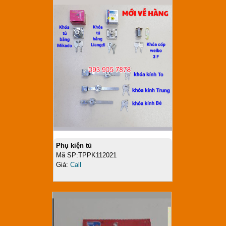
Phụ kiện tủ
Mã SP:TPPK112021
Giá:
Call