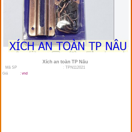
Xích an toàn TP Nâu
Mã SP
: TPN112021
Giá
:
vnd