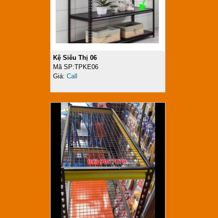
Kệ Siêu Thị 06
Mã SP:TPKE06
Giá:
Call