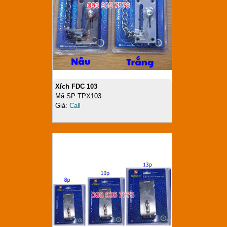
Xích FDC 103
Mã SP:TPX103
Giá:
Call